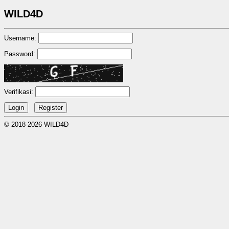
WILD4D
Username:
Password:
Verifikasi:
© 2018-2026 WILD4D